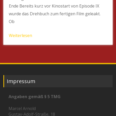
Ende Bereits kurz vor Kinostart von Episode IX
wurde das Drehbuch zum fertigen Film geleakt.
Ob
Weiterlesen
Impressum
Angaben gemäß § 5 TMG
Marcel Arnold
Gustav-Adolf-Straße, 18