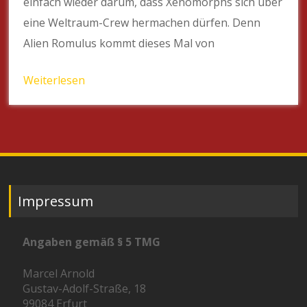
einfach wieder darum, dass Xenomorphs sich über
eine Weltraum-Crew hermachen dürfen. Denn
Alien Romulus kommt dieses Mal von
Weiterlesen
Impressum
Angaben gemäß § 5 TMG
Marcel Arnold
Gustav-Adolf-Straße, 18
99084 Erfurt