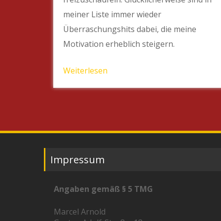
meiner Liste immer wieder
Überraschungshits dabei, die meine
Motivation erheblich steigern.
Weiterlesen
Impressum
Angaben gemäß § 5 TMG
Marcel Arnold