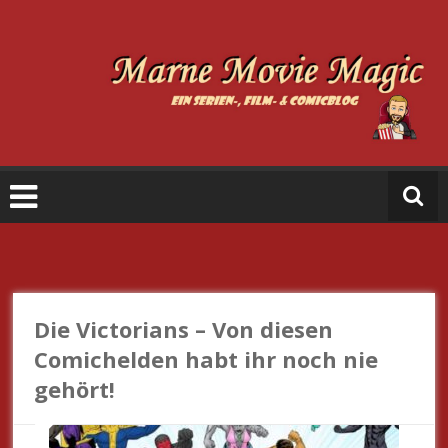
Zum
Inhalt
springen
M
a
r
n
e
M
o
vi
e
Die Victorians – Von diesen
M
Comichelden habt ihr noch nie
a
gehört!
gi
c