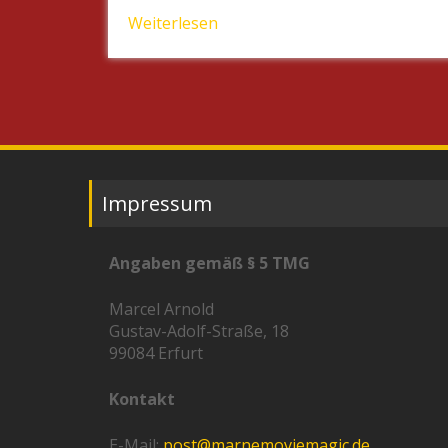
Weiterlesen
Impressum
Angaben gemäß § 5 TMG
Marcel Arnold
Gustav-Adolf-Straße, 18
99084 Erfurt
Kontakt
E-Mail:
post@marnemoviemagic.de