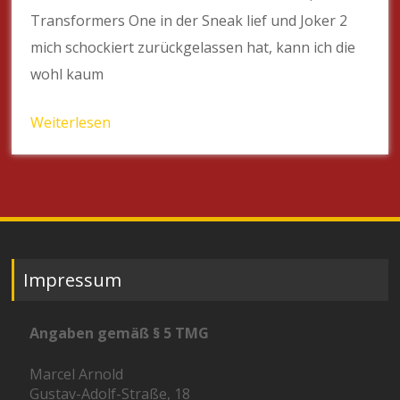
Transformers One in der Sneak lief und Joker 2
mich schockiert zurückgelassen hat, kann ich die
wohl kaum
Weiterlesen
Impressum
Angaben gemäß § 5 TMG
Marcel Arnold
Gustav-Adolf-Straße, 18