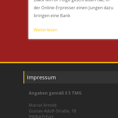
der Online-Erpresser einen Jungen dazu
bringen eine Bank
Weiterlesen
Impressum
Angaben gemäß § 5 TMG
Marcel Arnold
Gustav-Adolf-Straße, 18
99084 Erfurt