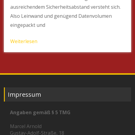
ausreichendem Sicherheitsabstand versteht sich.
Also Leinwand und genügend Datenvolumen
eingepackt und
Weiterlesen
Impressum
Angaben gemäß § 5 TMG
Marcel Arnold
Gustav-Adolf-Straße, 18