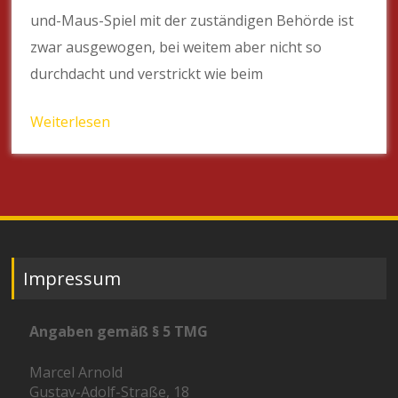
und-Maus-Spiel mit der zuständigen Behörde ist
zwar ausgewogen, bei weitem aber nicht so
durchdacht und verstrickt wie beim
Weiterlesen
Impressum
Angaben gemäß § 5 TMG
Marcel Arnold
Gustav-Adolf-Straße, 18