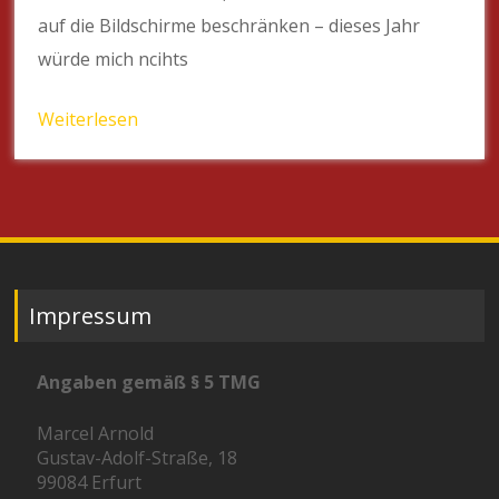
auf die Bildschirme beschränken – dieses Jahr
würde mich ncihts
Weiterlesen
Impressum
Angaben gemäß § 5 TMG
Marcel Arnold
Gustav-Adolf-Straße, 18
99084 Erfurt