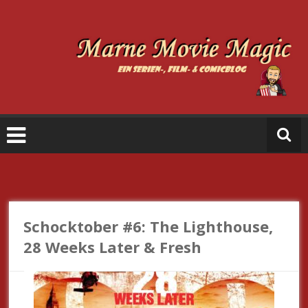
Zum
Inhalt
springen
M
a
r
n
e
M
o
vi
e
Schocktober #6: The Lighthouse,
M
28 Weeks Later & Fresh
a
gi
c