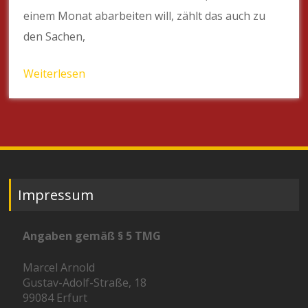
einem Monat abarbeiten will, zählt das auch zu
den Sachen,
Weiterlesen
Impressum
Angaben gemäß § 5 TMG
Marcel Arnold
Gustav-Adolf-Straße, 18
99084 Erfurt