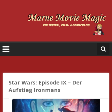
Zum
Inhalt
springen
M
a
r
n
e
M
o
vi
e
Star Wars: Episode IX – Der
M
Aufstieg Ironmans
a
gi
c