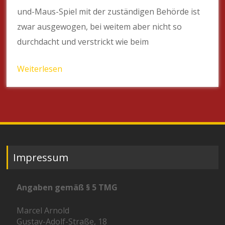
und-Maus-Spiel mit der zuständigen Behörde ist
zwar ausgewogen, bei weitem aber nicht so
durchdacht und verstrickt wie beim
Weiterlesen
Impressum
Angaben gemäß § 5 TMG
Marcel Arnold
Gustav-Adolf-Straße, 18