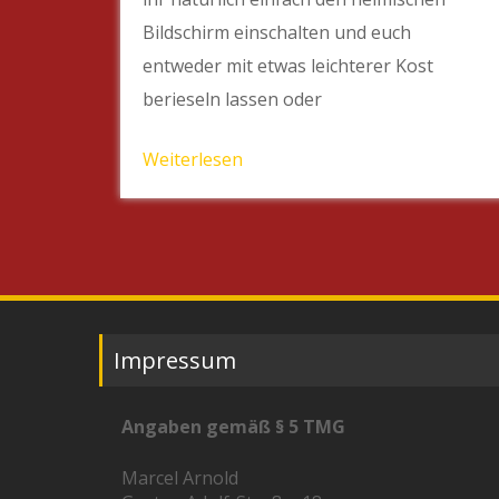
Bildschirm einschalten und euch
entweder mit etwas leichterer Kost
berieseln lassen oder
Weiterlesen
Impressum
Angaben gemäß § 5 TMG
Marcel Arnold