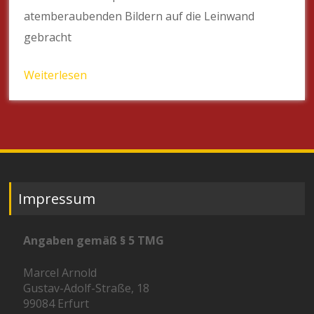
atemberaubenden Bildern auf die Leinwand
gebracht
Weiterlesen
Impressum
Angaben gemäß § 5 TMG
Marcel Arnold
Gustav-Adolf-Straße, 18
99084 Erfurt