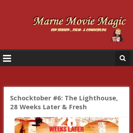
Zum
Inhalt
springen
M
a
r
n
e
M
o
vi
e
Schocktober #6: The Lighthouse,
M
28 Weeks Later & Fresh
a
gi
c