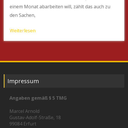
einem Monat abarbeiten will, zählt das auch zu
den Sachen,
Weiterlesen
Impressum
Angaben gemäß § 5 TMG
Marcel Arnold
Gustav-Adolf-Straße, 18
99084 Erfurt