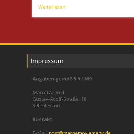
Weiterlesen
Impressum
Angaben gemäß § 5 TMG
Marcel Arnold
Gustav-Adolf-Straße, 18
99084 Erfurt
Kontakt
E-Mail:
post@marnemoviemagic.de