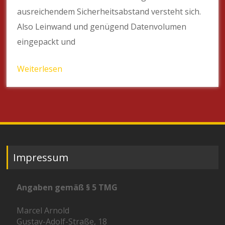
ausreichendem Sicherheitsabstand versteht sich.
Also Leinwand und genügend Datenvolumen
eingepackt und
Weiterlesen
Impressum
Angaben gemäß § 5 TMG
Marcel Arnold
Gustav-Adolf-Straße, 18