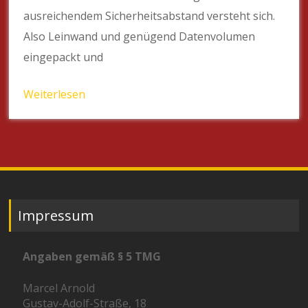
ausreichendem Sicherheitsabstand versteht sich.
Also Leinwand und genügend Datenvolumen
eingepackt und
Weiterlesen
Impressum
Angaben gemäß § 5 TMG
Marcel Arnold
Gustav-Adolf-Straße, 18