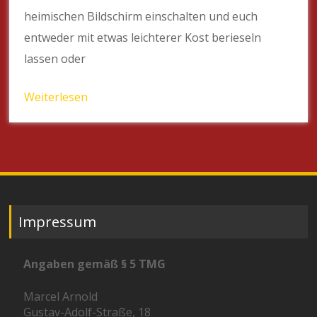
heimischen Bildschirm einschalten und euch
entweder mit etwas leichterer Kost berieseln
lassen oder
Weiterlesen
Impressum
Angaben gemäß § 5 TMG
Marcel Arnold
Gustav-Adolf-Straße, 18