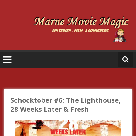
Zum
Inhalt
springen
M
a
r
n
e
M
o
vi
e
Schocktober #6: The Lighthouse,
M
28 Weeks Later & Fresh
a
gi
c