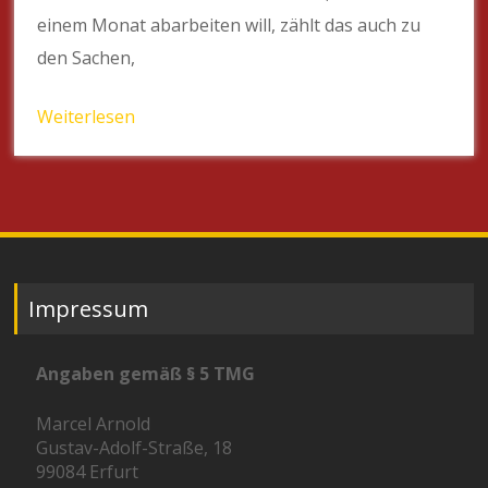
einem Monat abarbeiten will, zählt das auch zu
den Sachen,
Weiterlesen
Impressum
Angaben gemäß § 5 TMG
Marcel Arnold
Gustav-Adolf-Straße, 18
99084 Erfurt