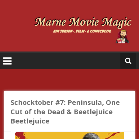
Zum
Inhalt
springen
M
a
r
n
e
M
o
vi
e
Schocktober #7: Peninsula, One
M
Cut of the Dead & Beetlejuice
a
Beetlejuice
gi
c