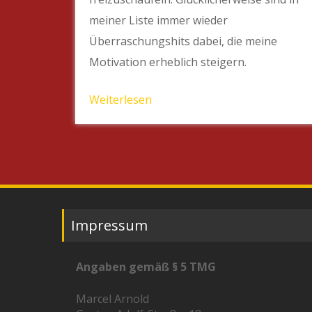
meiner Liste immer wieder
Überraschungshits dabei, die meine
Motivation erheblich steigern.
Weiterlesen
Impressum
Angaben gemäß § 5 TMG
Marcel Arnold