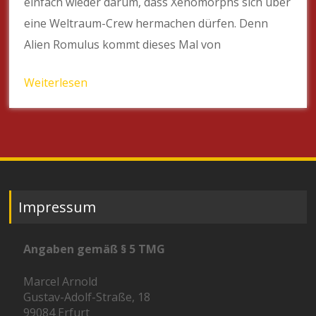
einfach wieder darum, dass Xenomorphs sich über
eine Weltraum-Crew hermachen dürfen. Denn
Alien Romulus kommt dieses Mal von
Weiterlesen
Impressum
Angaben gemäß § 5 TMG
Marcel Arnold
Gustav-Adolf-Straße, 18
99084 Erfurt