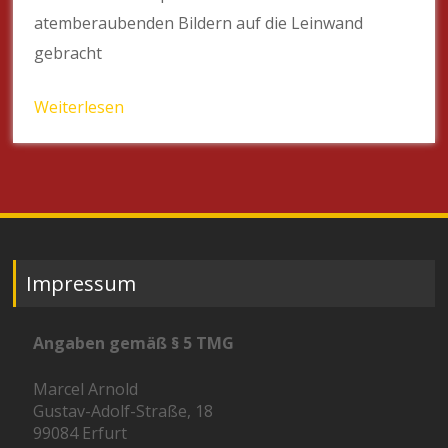
atemberaubenden Bildern auf die Leinwand
gebracht
Weiterlesen
Impressum
Angaben gemäß § 5 TMG
Marcel Arnold
Gustav-Adolf-Straße, 18
99084 Erfurt