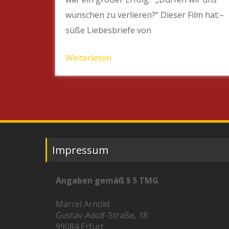
wünschen zu verlieren?“ Dieser Film hat:–
süße Liebesbriefe von
Weiterlesen
Impressum
Angaben gemäß § 5 TMG
Marcel Arnold
Gustav-Adolf-Straße, 18
99084 Erfurt