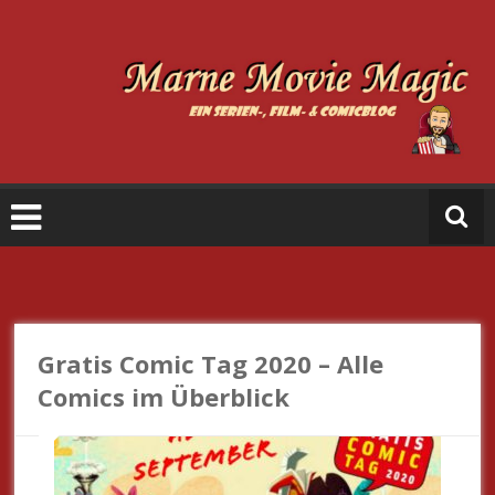
Zum
Inhalt
springen
M
a
r
n
e
M
o
vi
e
Gratis Comic Tag 2020 – Alle
M
Comics im Überblick
a
gi
c