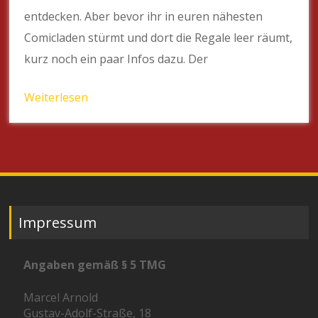
entdecken. Aber bevor ihr in euren nähesten
Comicladen stürmt und dort die Regale leer räumt,
kurz noch ein paar Infos dazu. Der
Weiterlesen
Impressum
Angaben gemäß § 5 TMG
Marcel Arnold
Gustav-Adolf-Straße, 18