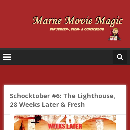
Zum
Inhalt
springen
M
a
r
n
e
M
o
vi
e
Schocktober #6: The Lighthouse,
M
28 Weeks Later & Fresh
a
gi
c