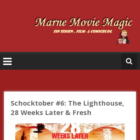
Zum
Inhalt
springen
M
a
r
n
e
M
o
vi
e
Schocktober #6: The Lighthouse,
M
28 Weeks Later & Fresh
a
gi
c