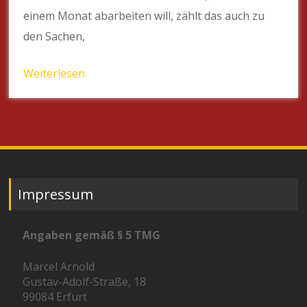
einem Monat abarbeiten will, zählt das auch zu
den Sachen,
Weiterlesen
Impressum
Angaben gemäß § 5 TMG
Marcel Arnold
Gustav-Adolf-Straße, 18
99084 Erfurt