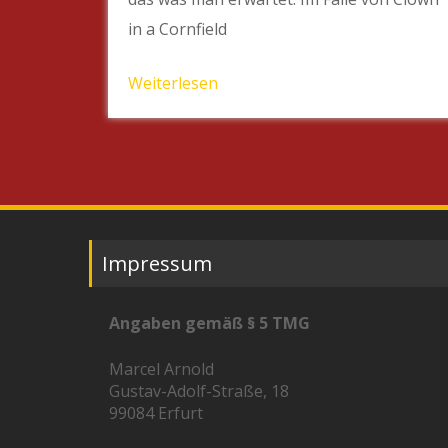
in a Cornfield
Weiterlesen
Impressum
Angaben gemäß § 5 TMG
Marcel Arnold
Gustav-Adolf-Straße, 18
99084 Erfurt