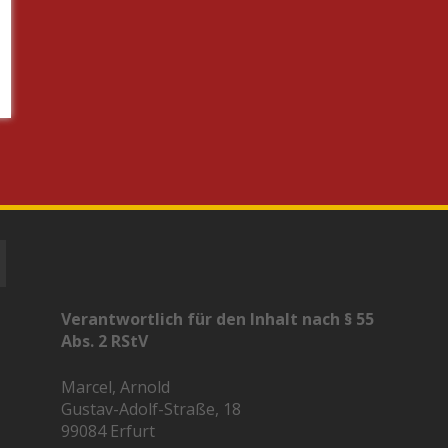
Verantwortlich für den Inhalt nach § 55
Abs. 2 RStV
Marcel, Arnold
Gustav-Adolf-Straße, 18
99084 Erfurt