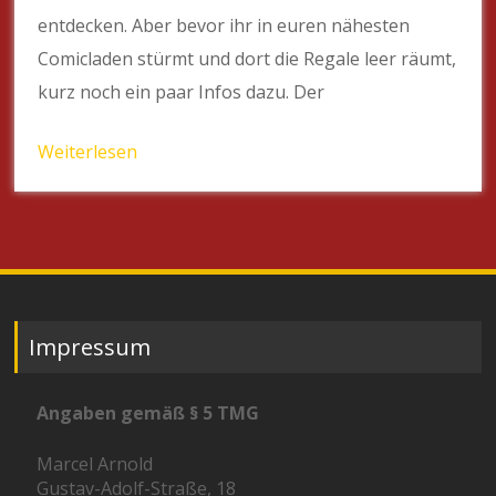
entdecken. Aber bevor ihr in euren nähesten
Comicladen stürmt und dort die Regale leer räumt,
kurz noch ein paar Infos dazu. Der
Weiterlesen
Impressum
Angaben gemäß § 5 TMG
Marcel Arnold
Gustav-Adolf-Straße, 18