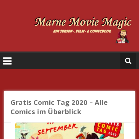
Zum
Inhalt
springen
M
a
r
n
e
M
o
vi
e
Gratis Comic Tag 2020 – Alle
M
Comics im Überblick
a
gi
c