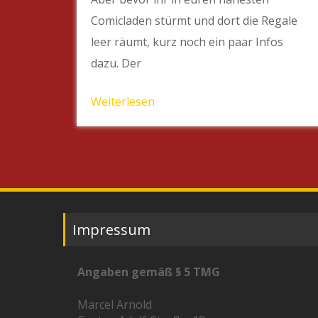
Comicladen stürmt und dort die Regale
leer räumt, kurz noch ein paar Infos
dazu. Der
Weiterlesen
Impressum
Angaben gemäß § 5 TMG
Marcel Arnold