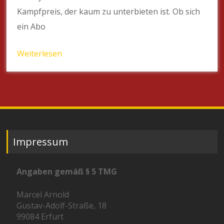
Kampfpreis, der kaum zu unterbieten ist. Ob sich
ein Abo
Weiterlesen
Impressum
Angaben gemäß § 5 TMG
Marcel Arnold
Gustav-Adolf-Straße, 18
99084 Erfurt