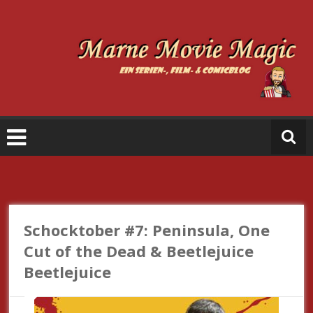
Zum
Inhalt
springen
M
a
r
n
e
M
o
vi
e
Schocktober #7: Peninsula, One
M
Cut of the Dead & Beetlejuice
a
Beetlejuice
gi
c