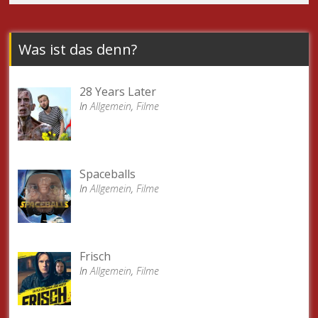
Was ist das denn?
28 Years Later
In
Allgemein
,
Filme
Spaceballs
In
Allgemein
,
Filme
Frisch
In
Allgemein
,
Filme